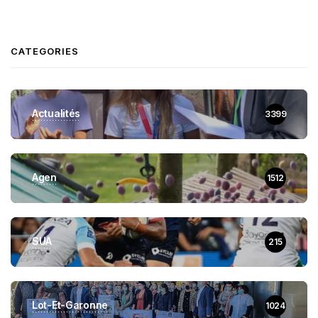
CATEGORIES
Actualités
3399
Agen
1512
SUA
215
Lot-Et-Garonne
1024