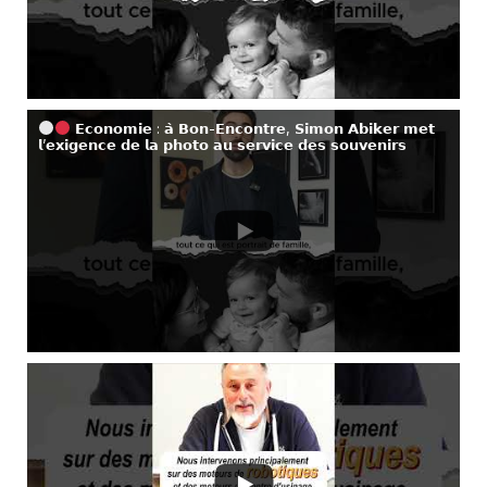
𝗘𝗰𝗼𝗻𝗼𝗺𝗶𝗲 : 𝗮̀ 𝗕𝗼𝗻-𝗘𝗻𝗰𝗼𝗻𝘁𝗿𝗲, 𝗦𝗶𝗺𝗼𝗻 𝗔𝗯𝗶𝗸𝗲𝗿 𝗺𝗲𝘁
𝗹’𝗲𝘅𝗶𝗴𝗲𝗻𝗰𝗲 𝗱𝗲 𝗹𝗮 𝗽𝗵𝗼𝘁𝗼 𝗮𝘂 𝘀𝗲𝗿𝘃𝗶𝗰𝗲 𝗱𝗲𝘀 𝘀𝗼𝘂𝘃𝗲𝗻𝗶𝗿𝘀