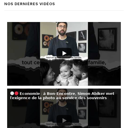
NOS DERNIÈRES VIDÉOS
𝗘𝗰𝗼𝗻𝗼𝗺𝗶𝗲 : 𝗮̀ 𝗕𝗼𝗻-𝗘𝗻𝗰𝗼𝗻𝘁𝗿𝗲, 𝗦𝗶𝗺𝗼𝗻 𝗔𝗯𝗶𝗸𝗲𝗿 𝗺𝗲𝘁
𝗹’𝗲𝘅𝗶𝗴𝗲𝗻𝗰𝗲 𝗱𝗲 𝗹𝗮 𝗽𝗵𝗼𝘁𝗼 𝗮𝘂 𝘀𝗲𝗿𝘃𝗶𝗰𝗲 𝗱𝗲𝘀 𝘀𝗼𝘂𝘃𝗲𝗻𝗶𝗿𝘀