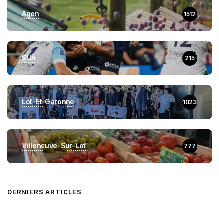
Agen
1512
SUA
215
Lot-Et-Garonne
1023
Villeneuve-Sur-Lot
777
DERNIERS ARTICLES