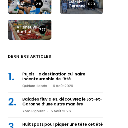
Lot-Et-
SUA
215
1023
Garonne
Villeneuve-
777
Sur-Lot
DERNIERS ARTICLES
Pujols : la destination culinaire
incontournable de l’été
Quidam Hebdo
6 Août 2026
Balades fluviales, découvrez le Lot-et-
Garonne d’une autre manière
Yoan Rigoulet
5 Août 2026
Huit spots pour piquer une tête cet été