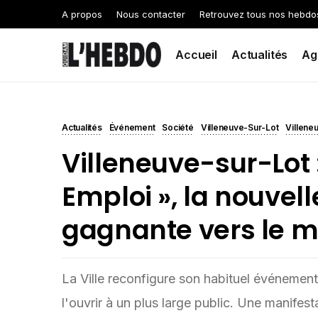
A propos
Nous contacter
Retrouvez tous nos hebdo
Accueil
Actualités
Ag
Actualités
Événement
Société
Villeneuve-Sur-Lot
Villene
Villeneuve-sur-Lot :
Emploi », la nouvel
gagnante vers le m
La Ville reconfigure son habituel événement
l'ouvrir à un plus large public. Une manifes