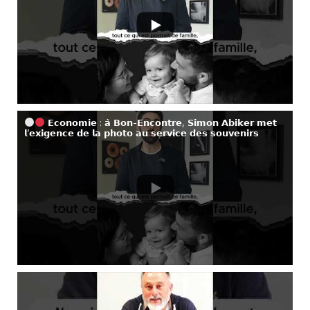
𝗘𝗰𝗼𝗻𝗼𝗺𝗶𝗲 : 𝗮̀ 𝗕𝗼𝗻-𝗘𝗻𝗰𝗼𝗻𝘁𝗿𝗲, 𝗦𝗶𝗺𝗼𝗻 𝗔𝗯𝗶𝗸𝗲𝗿 𝗺𝗲𝘁
𝗹’𝗲𝘅𝗶𝗴𝗲𝗻𝗰𝗲 𝗱𝗲 𝗹𝗮 𝗽𝗵𝗼𝘁𝗼 𝗮𝘂 𝘀𝗲𝗿𝘃𝗶𝗰𝗲 𝗱𝗲𝘀 𝘀𝗼𝘂𝘃𝗲𝗻𝗶𝗿𝘀