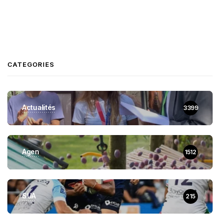
CATEGORIES
Actualités
3399
Agen
1512
SUA
215