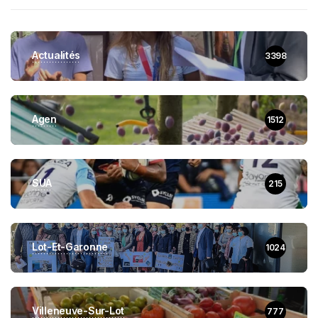
Actualités
3398
Agen
1512
SUA
215
Lot-Et-Garonne
1024
Villeneuve-Sur-Lot
777