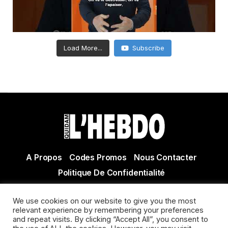
Load More...
Subscribe
A Propos
Codes Promos
Nous Contacter
Politique De Confidentialité
© Copyright 2021 Tous droits réservés Quidam Hebdo
We use cookies on our website to give you the most
Actualité Agen - Actualité en lot et Garonne - Actualité
relevant experience by remembering your preferences
Villeneuve sur Lot
and repeat visits. By clicking “Accept All”, you consent to