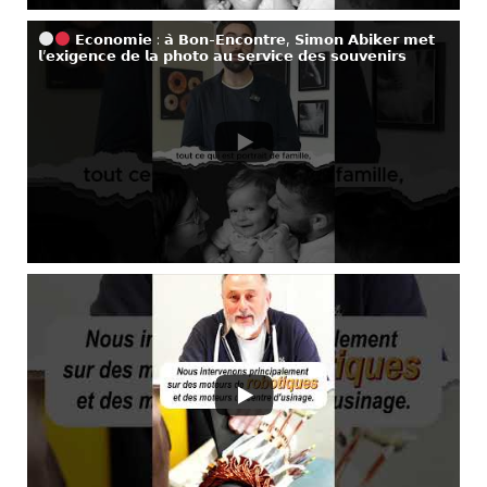
𝗘𝗰𝗼𝗻𝗼𝗺𝗶𝗲 : 𝗮̀ 𝗕𝗼𝗻-𝗘𝗻𝗰𝗼𝗻𝘁𝗿𝗲, 𝗦𝗶𝗺𝗼𝗻 𝗔𝗯𝗶𝗸𝗲𝗿 𝗺𝗲𝘁
𝗹’𝗲𝘅𝗶𝗴𝗲𝗻𝗰𝗲 𝗱𝗲 𝗹𝗮 𝗽𝗵𝗼𝘁𝗼 𝗮𝘂 𝘀𝗲𝗿𝘃𝗶𝗰𝗲 𝗱𝗲𝘀 𝘀𝗼𝘂𝘃𝗲𝗻𝗶𝗿𝘀