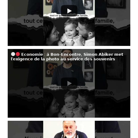
𝗘𝗰𝗼𝗻𝗼𝗺𝗶𝗲 : 𝗮̀ 𝗕𝗼𝗻-𝗘𝗻𝗰𝗼𝗻𝘁𝗿𝗲, 𝗦𝗶𝗺𝗼𝗻 𝗔𝗯𝗶𝗸𝗲𝗿 𝗺𝗲𝘁
𝗹’𝗲𝘅𝗶𝗴𝗲𝗻𝗰𝗲 𝗱𝗲 𝗹𝗮 𝗽𝗵𝗼𝘁𝗼 𝗮𝘂 𝘀𝗲𝗿𝘃𝗶𝗰𝗲 𝗱𝗲𝘀 𝘀𝗼𝘂𝘃𝗲𝗻𝗶𝗿𝘀