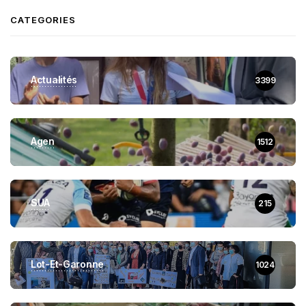
CATEGORIES
Actualités
3399
Agen
1512
SUA
215
Lot-Et-Garonne
1024