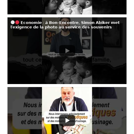
𝗘𝗰𝗼𝗻𝗼𝗺𝗶𝗲 : 𝗮̀ 𝗕𝗼𝗻-𝗘𝗻𝗰𝗼𝗻𝘁𝗿𝗲, 𝗦𝗶𝗺𝗼𝗻 𝗔𝗯𝗶𝗸𝗲𝗿 𝗺𝗲𝘁
𝗹’𝗲𝘅𝗶𝗴𝗲𝗻𝗰𝗲 𝗱𝗲 𝗹𝗮 𝗽𝗵𝗼𝘁𝗼 𝗮𝘂 𝘀𝗲𝗿𝘃𝗶𝗰𝗲 𝗱𝗲𝘀 𝘀𝗼𝘂𝘃𝗲𝗻𝗶𝗿𝘀