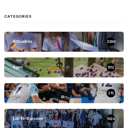
CATEGORIES
Actualités
3398
Agen
1512
SUA
215
Lot-Et-Garonne
1024