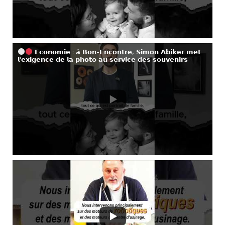
𝗘𝗰𝗼𝗻𝗼𝗺𝗶𝗲 : 𝗮̀ 𝗕𝗼𝗻-𝗘𝗻𝗰𝗼𝗻𝘁𝗿𝗲, 𝗦𝗶𝗺𝗼𝗻 𝗔𝗯𝗶𝗸𝗲𝗿 𝗺𝗲𝘁
𝗹’𝗲𝘅𝗶𝗴𝗲𝗻𝗰𝗲 𝗱𝗲 𝗹𝗮 𝗽𝗵𝗼𝘁𝗼 𝗮𝘂 𝘀𝗲𝗿𝘃𝗶𝗰𝗲 𝗱𝗲𝘀 𝘀𝗼𝘂𝘃𝗲𝗻𝗶𝗿𝘀