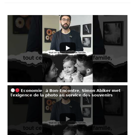
𝗘𝗰𝗼𝗻𝗼𝗺𝗶𝗲 : 𝗮̀ 𝗕𝗼𝗻-𝗘𝗻𝗰𝗼𝗻𝘁𝗿𝗲, 𝗦𝗶𝗺𝗼𝗻 𝗔𝗯𝗶𝗸𝗲𝗿 𝗺𝗲𝘁
𝗹’𝗲𝘅𝗶𝗴𝗲𝗻𝗰𝗲 𝗱𝗲 𝗹𝗮 𝗽𝗵𝗼𝘁𝗼 𝗮𝘂 𝘀𝗲𝗿𝘃𝗶𝗰𝗲 𝗱𝗲𝘀 𝘀𝗼𝘂𝘃𝗲𝗻𝗶𝗿𝘀