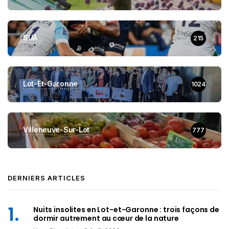
SUA
215
Lot-Et-Garonne
1024
Villeneuve-Sur-Lot
777
DERNIERS ARTICLES
Nuits insolites en Lot-et-Garonne : trois façons de
dormir autrement au cœur de la nature