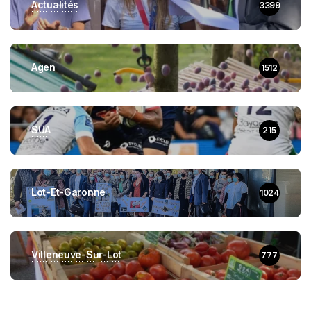
Actualités
3399
Agen
1512
SUA
215
Lot-Et-Garonne
1024
Villeneuve-Sur-Lot
777