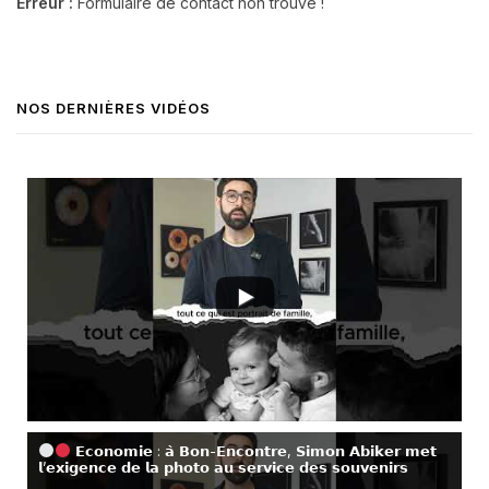
Erreur :
Formulaire de contact non trouvé !
NOS DERNIÈRES VIDÉOS
𝗘𝗰𝗼𝗻𝗼𝗺𝗶𝗲 : 𝗮̀ 𝗕𝗼𝗻-𝗘𝗻𝗰𝗼𝗻𝘁𝗿𝗲, 𝗦𝗶𝗺𝗼𝗻 𝗔𝗯𝗶𝗸𝗲𝗿 𝗺𝗲𝘁
𝗹’𝗲𝘅𝗶𝗴𝗲𝗻𝗰𝗲 𝗱𝗲 𝗹𝗮 𝗽𝗵𝗼𝘁𝗼 𝗮𝘂 𝘀𝗲𝗿𝘃𝗶𝗰𝗲 𝗱𝗲𝘀 𝘀𝗼𝘂𝘃𝗲𝗻𝗶𝗿𝘀