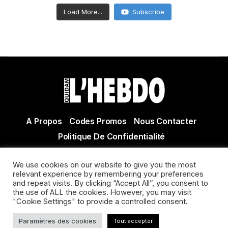
Load More...
Subscribe
A Propos
Codes Promos
Nous Contacter
Politique De Confidentialité
© Copyright 2021 Tous droits réservés Quidam Hebdo
We use cookies on our website to give you the most
Actualité Agen - Actualité en lot et Garonne - Actualité
relevant experience by remembering your preferences
and repeat visits. By clicking “Accept All”, you consent to
Villeneuve sur Lot
the use of ALL the cookies. However, you may visit
"Cookie Settings" to provide a controlled consent.
Paramètres des cookies
Tout accepter