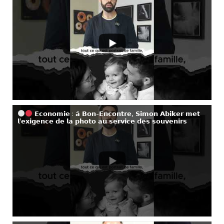
𝗘𝗰𝗼𝗻𝗼𝗺𝗶𝗲 : 𝗮̀ 𝗕𝗼𝗻-𝗘𝗻𝗰𝗼𝗻𝘁𝗿𝗲, 𝗦𝗶𝗺𝗼𝗻 𝗔𝗯𝗶𝗸𝗲𝗿 𝗺𝗲𝘁
𝗹’𝗲𝘅𝗶𝗴𝗲𝗻𝗰𝗲 𝗱𝗲 𝗹𝗮 𝗽𝗵𝗼𝘁𝗼 𝗮𝘂 𝘀𝗲𝗿𝘃𝗶𝗰𝗲 𝗱𝗲𝘀 𝘀𝗼𝘂𝘃𝗲𝗻𝗶𝗿𝘀