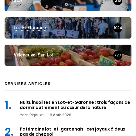
SUA
215
Lot-Et-Garonne
1024
Villeneuve-Sur-Lot
777
DERNIERS ARTICLES
Nuits insolites en Lot-et-Garonne : trois façons de
dormir autrement au cœur de la nature
Yoan Rigoulet
8 Août 2026
Patrimoine lot-et-garonnais : ces joyaux à deux
pas de chez soi