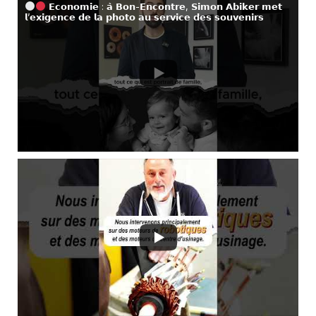
𝗘𝗰𝗼𝗻𝗼𝗺𝗶𝗲 : 𝗮̀ 𝗕𝗼𝗻-𝗘𝗻𝗰𝗼𝗻𝘁𝗿𝗲, 𝗦𝗶𝗺𝗼𝗻 𝗔𝗯𝗶𝗸𝗲𝗿 𝗺𝗲𝘁
𝗹’𝗲𝘅𝗶𝗴𝗲𝗻𝗰𝗲 𝗱𝗲 𝗹𝗮 𝗽𝗵𝗼𝘁𝗼 𝗮𝘂 𝘀𝗲𝗿𝘃𝗶𝗰𝗲 𝗱𝗲𝘀 𝘀𝗼𝘂𝘃𝗲𝗻𝗶𝗿𝘀