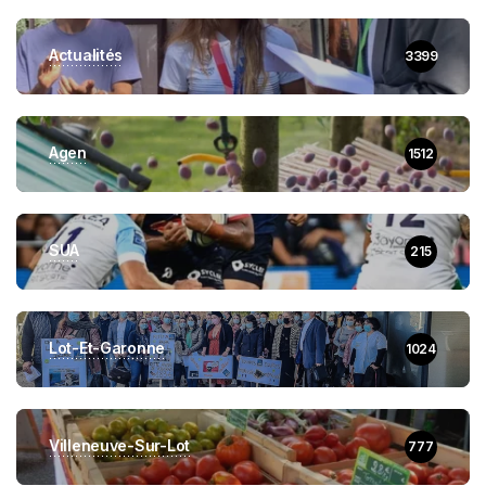
Actualités
3399
Agen
1512
SUA
215
Lot-Et-Garonne
1024
Villeneuve-Sur-Lot
777