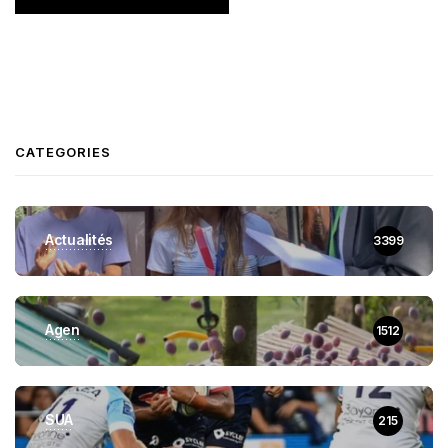
CATEGORIES
Actualités
3399
Agen
1512
SUA
215