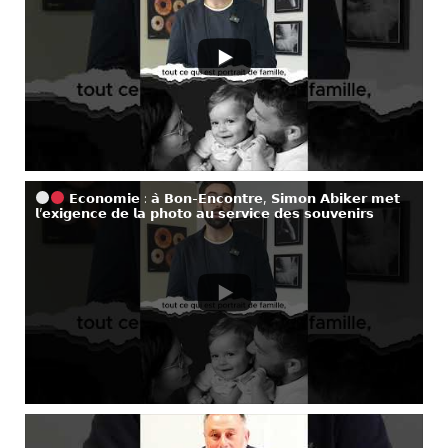
𝗘𝗰𝗼𝗻𝗼𝗺𝗶𝗲 : 𝗮̀ 𝗕𝗼𝗻-𝗘𝗻𝗰𝗼𝗻𝘁𝗿𝗲, 𝗦𝗶𝗺𝗼𝗻 𝗔𝗯𝗶𝗸𝗲𝗿 𝗺𝗲𝘁
𝗹’𝗲𝘅𝗶𝗴𝗲𝗻𝗰𝗲 𝗱𝗲 𝗹𝗮 𝗽𝗵𝗼𝘁𝗼 𝗮𝘂 𝘀𝗲𝗿𝘃𝗶𝗰𝗲 𝗱𝗲𝘀 𝘀𝗼𝘂𝘃𝗲𝗻𝗶𝗿𝘀