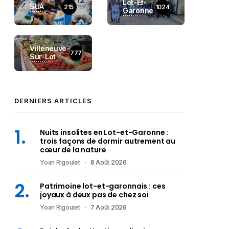
Lot-Et-
SUA
215
1024
Garonne
Villeneuve-
777
Sur-Lot
DERNIERS ARTICLES
Nuits insolites en Lot-et-Garonne :
trois façons de dormir autrement au
cœur de la nature
Yoan Rigoulet
8 Août 2026
Patrimoine lot-et-garonnais : ces
joyaux à deux pas de chez soi
Yoan Rigoulet
7 Août 2026