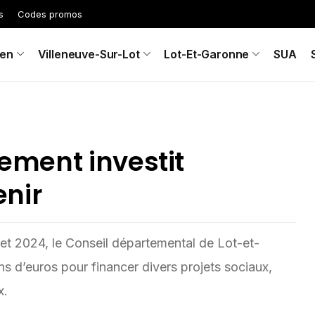
s
Codes promos
en
Villeneuve-Sur-Lot
Lot-Et-Garonne
SUA
tement investit
nir
et 2024, le Conseil départemental de Lot-et-
s d’euros pour financer divers projets sociaux,
x.