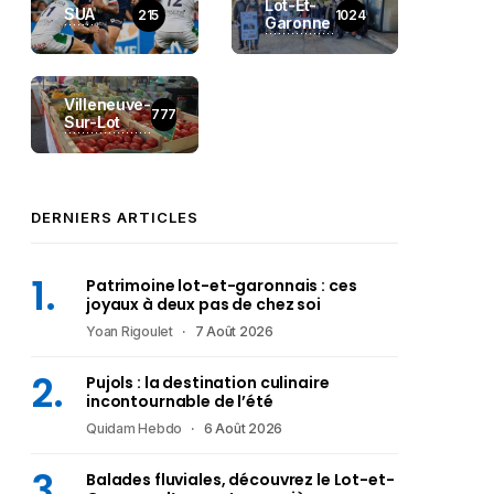
Lot-Et-
SUA
215
1024
Garonne
Villeneuve-
777
Sur-Lot
DERNIERS ARTICLES
Patrimoine lot-et-garonnais : ces
joyaux à deux pas de chez soi
Yoan Rigoulet
7 Août 2026
Pujols : la destination culinaire
incontournable de l’été
Quidam Hebdo
6 Août 2026
Balades fluviales, découvrez le Lot-et-