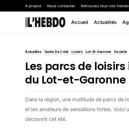
A propos
Nous contacter
Retrouvez tous nos hebdo
Accueil
Actualités
Ag
Actualités
Guide De L'été
Loisirs
Lot-Et-Garonne
Société
Les parcs de loisir
du Lot-et-Garonne
Dans la région, une multitude de parcs de lois
et les amateurs de sensations fortes. Voici u
découvrir cet été.