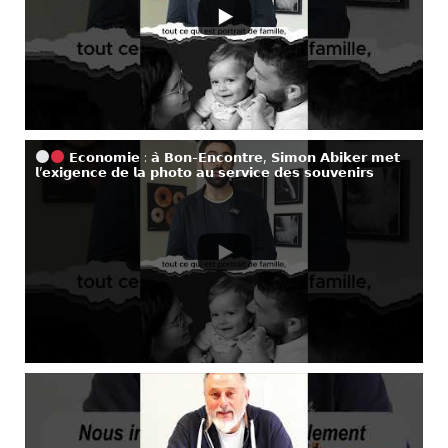
𝗘𝗰𝗼𝗻𝗼𝗺𝗶𝗲 : 𝗮̀ 𝗕𝗼𝗻-𝗘𝗻𝗰𝗼𝗻𝘁𝗿𝗲, 𝗦𝗶𝗺𝗼𝗻 𝗔𝗯𝗶𝗸𝗲𝗿 𝗺𝗲𝘁
𝗹’𝗲𝘅𝗶𝗴𝗲𝗻𝗰𝗲 𝗱𝗲 𝗹𝗮 𝗽𝗵𝗼𝘁𝗼 𝗮𝘂 𝘀𝗲𝗿𝘃𝗶𝗰𝗲 𝗱𝗲𝘀 𝘀𝗼𝘂𝘃𝗲𝗻𝗶𝗿𝘀