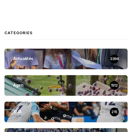
CATEGORIES
Actualités
3398
Agen
1512
SUA
215