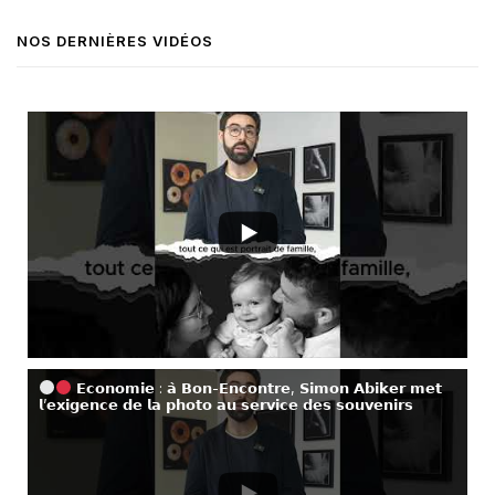
NOS DERNIÈRES VIDÉOS
𝗘𝗰𝗼𝗻𝗼𝗺𝗶𝗲 : 𝗮̀ 𝗕𝗼𝗻-𝗘𝗻𝗰𝗼𝗻𝘁𝗿𝗲, 𝗦𝗶𝗺𝗼𝗻 𝗔𝗯𝗶𝗸𝗲𝗿 𝗺𝗲𝘁
𝗹’𝗲𝘅𝗶𝗴𝗲𝗻𝗰𝗲 𝗱𝗲 𝗹𝗮 𝗽𝗵𝗼𝘁𝗼 𝗮𝘂 𝘀𝗲𝗿𝘃𝗶𝗰𝗲 𝗱𝗲𝘀 𝘀𝗼𝘂𝘃𝗲𝗻𝗶𝗿𝘀