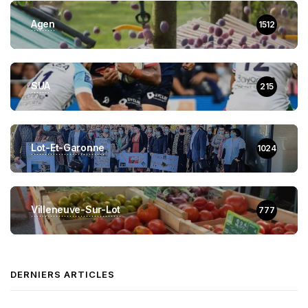
Agen
1512
SUA
215
Lot-Et-Garonne
1024
Villeneuve-Sur-Lot
777
DERNIERS ARTICLES