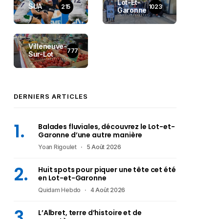
Lot-Et-
SUA
215
1023
Garonne
Villeneuve-
777
Sur-Lot
DERNIERS ARTICLES
Balades fluviales, découvrez le Lot-et-
Garonne d’une autre manière
Yoan Rigoulet
5 Août 2026
Huit spots pour piquer une tête cet été
en Lot-et-Garonne
Quidam Hebdo
4 Août 2026
L’Albret, terre d’histoire et de