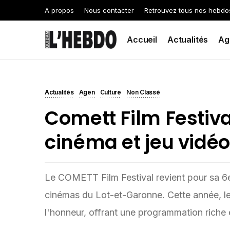
A propos
Nous contacter
Retrouvez tous nos hebdo
Accueil
Actualités
Ag
Actualités
Agen
Culture
Non Classé
Comett Film Festiva
cinéma et jeu vidéo
Le COMETT Film Festival revient pour sa 6e 
cinémas du Lot-et-Garonne. Cette année, le
l'honneur, offrant une programmation riche 