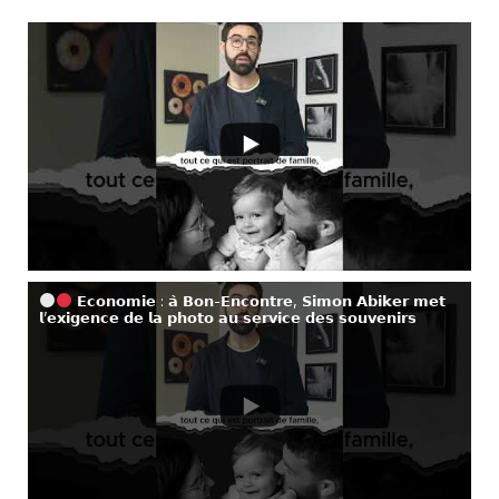
𝗘𝗰𝗼𝗻𝗼𝗺𝗶𝗲 : 𝗮̀ 𝗕𝗼𝗻-𝗘𝗻𝗰𝗼𝗻𝘁𝗿𝗲, 𝗦𝗶𝗺𝗼𝗻 𝗔𝗯𝗶𝗸𝗲𝗿 𝗺𝗲𝘁
𝗹’𝗲𝘅𝗶𝗴𝗲𝗻𝗰𝗲 𝗱𝗲 𝗹𝗮 𝗽𝗵𝗼𝘁𝗼 𝗮𝘂 𝘀𝗲𝗿𝘃𝗶𝗰𝗲 𝗱𝗲𝘀 𝘀𝗼𝘂𝘃𝗲𝗻𝗶𝗿𝘀