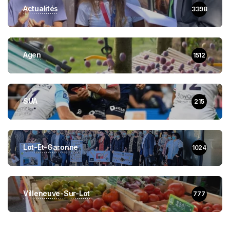
Actualités
3398
Agen
1512
SUA
215
Lot-Et-Garonne
1024
Villeneuve-Sur-Lot
777