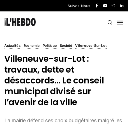
Suivez-Nous
Actualités
Economie
Politique
Société
Villeneuve-Sur-Lot
Villeneuve-sur-Lot :
travaux, dette et
désaccords… Le conseil
municipal divisé sur
l’avenir de la ville
La mairie défend ses choix budgétaires malgré les