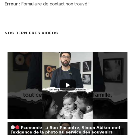
Erreur :
Formulaire de contact non trouvé !
NOS DERNIÈRES VIDÉOS
𝗘𝗰𝗼𝗻𝗼𝗺𝗶𝗲 : 𝗮̀ 𝗕𝗼𝗻-𝗘𝗻𝗰𝗼𝗻𝘁𝗿𝗲, 𝗦𝗶𝗺𝗼𝗻 𝗔𝗯𝗶𝗸𝗲𝗿 𝗺𝗲𝘁
𝗹’𝗲𝘅𝗶𝗴𝗲𝗻𝗰𝗲 𝗱𝗲 𝗹𝗮 𝗽𝗵𝗼𝘁𝗼 𝗮𝘂 𝘀𝗲𝗿𝘃𝗶𝗰𝗲 𝗱𝗲𝘀 𝘀𝗼𝘂𝘃𝗲𝗻𝗶𝗿𝘀