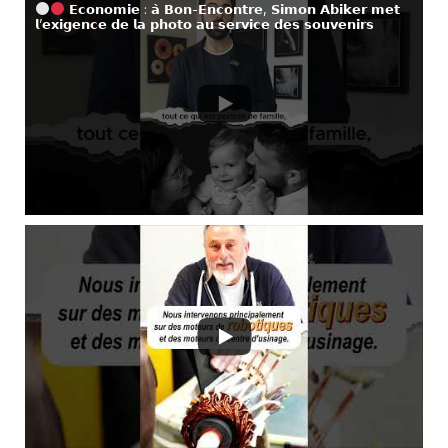
𝗘𝗰𝗼𝗻𝗼𝗺𝗶𝗲 : 𝗮̀ 𝗕𝗼𝗻-𝗘𝗻𝗰𝗼𝗻𝘁𝗿𝗲, 𝗦𝗶𝗺𝗼𝗻 𝗔𝗯𝗶𝗸𝗲𝗿 𝗺𝗲𝘁
𝗹’𝗲𝘅𝗶𝗴𝗲𝗻𝗰𝗲 𝗱𝗲 𝗹𝗮 𝗽𝗵𝗼𝘁𝗼 𝗮𝘂 𝘀𝗲𝗿𝘃𝗶𝗰𝗲 𝗱𝗲𝘀 𝘀𝗼𝘂𝘃𝗲𝗻𝗶𝗿𝘀