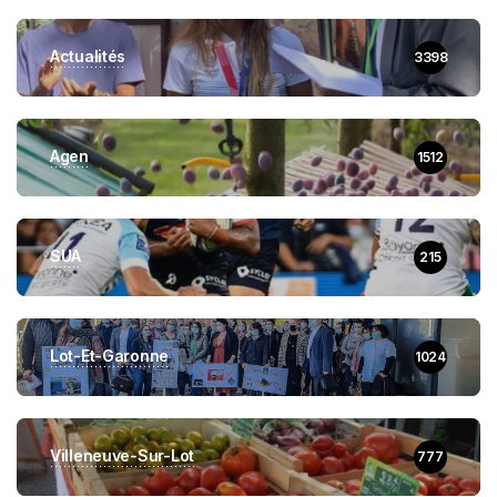
Actualités
3398
Agen
1512
SUA
215
Lot-Et-Garonne
1024
Villeneuve-Sur-Lot
777