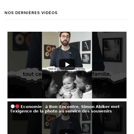
NOS DERNIÈRES VIDÉOS
𝗘𝗰𝗼𝗻𝗼𝗺𝗶𝗲 : 𝗮̀ 𝗕𝗼𝗻-𝗘𝗻𝗰𝗼𝗻𝘁𝗿𝗲, 𝗦𝗶𝗺𝗼𝗻 𝗔𝗯𝗶𝗸𝗲𝗿 𝗺𝗲𝘁
𝗹’𝗲𝘅𝗶𝗴𝗲𝗻𝗰𝗲 𝗱𝗲 𝗹𝗮 𝗽𝗵𝗼𝘁𝗼 𝗮𝘂 𝘀𝗲𝗿𝘃𝗶𝗰𝗲 𝗱𝗲𝘀 𝘀𝗼𝘂𝘃𝗲𝗻𝗶𝗿𝘀