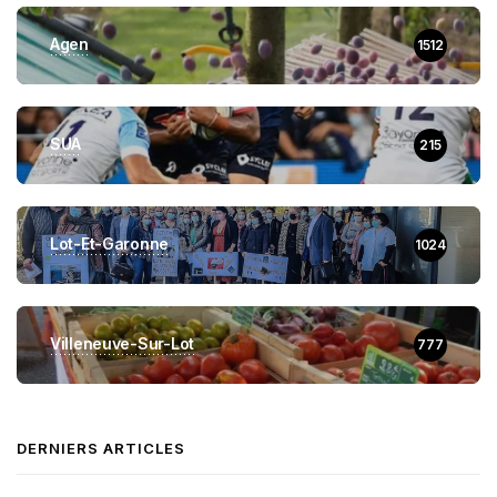
Agen
1512
SUA
215
Lot-Et-Garonne
1024
Villeneuve-Sur-Lot
777
DERNIERS ARTICLES