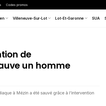
s
Codes promos
en
Villeneuve-Sur-Lot
Lot-Et-Garonne
SUA
ntion de
 sauve un homme
iaque à Mézin a été sauvé grâce à l’intervention