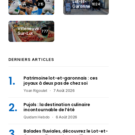
Lot-Et-
SUA
215
1024
Garonne
Villeneuve-
777
Sur-Lot
DERNIERS ARTICLES
Patrimoine lot-et-garonnais : ces
joyaux à deux pas de chez soi
Yoan Rigoulet
7 Août 2026
Pujols : la destination culinaire
incontournable de l’été
Quidam Hebdo
6 Août 2026
Balades fluviales, découvrez le Lot-et-