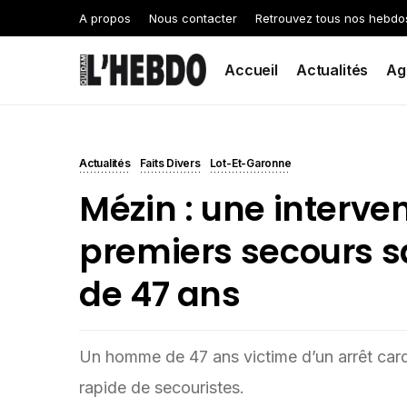
A propos
Nous contacter
Retrouvez tous nos hebdo
Accueil
Actualités
Ag
Actualités
Faits Divers
Lot-Et-Garonne
Mézin : une interve
premiers secours
de 47 ans
Un homme de 47 ans victime d’un arrêt card
rapide de secouristes.