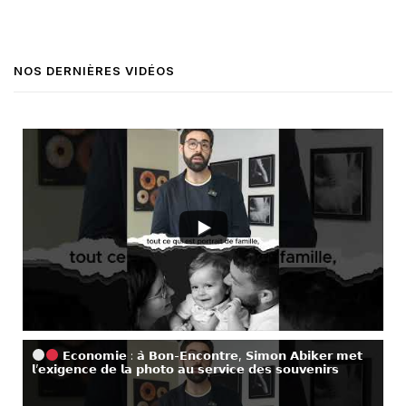
NOS DERNIÈRES VIDÉOS
𝗘𝗰𝗼𝗻𝗼𝗺𝗶𝗲 : 𝗮̀ 𝗕𝗼𝗻-𝗘𝗻𝗰𝗼𝗻𝘁𝗿𝗲, 𝗦𝗶𝗺𝗼𝗻 𝗔𝗯𝗶𝗸𝗲𝗿 𝗺𝗲𝘁
𝗹’𝗲𝘅𝗶𝗴𝗲𝗻𝗰𝗲 𝗱𝗲 𝗹𝗮 𝗽𝗵𝗼𝘁𝗼 𝗮𝘂 𝘀𝗲𝗿𝘃𝗶𝗰𝗲 𝗱𝗲𝘀 𝘀𝗼𝘂𝘃𝗲𝗻𝗶𝗿𝘀