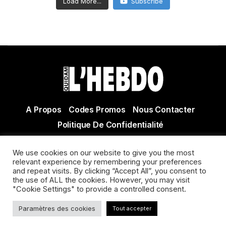
Load More...
Subscribe
A Propos
Codes Promos
Nous Contacter
Politique De Confidentialité
© Copyright 2021 Tous droits réservés Quidam Hebdo
We use cookies on our website to give you the most
Actualité Agen - Actualité en lot et Garonne - Actualité
relevant experience by remembering your preferences
Villeneuve sur Lot
and repeat visits. By clicking “Accept All”, you consent to
the use of ALL the cookies. However, you may visit
"Cookie Settings" to provide a controlled consent.
Paramètres des cookies
Tout accepter