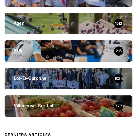
Agen
1512
SUA
215
Lot-Et-Garonne
1024
Villeneuve-Sur-Lot
777
DERNIERS ARTICLES