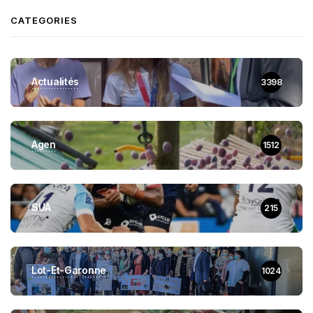
CATEGORIES
Actualités
3398
Agen
1512
SUA
215
Lot-Et-Garonne
1024