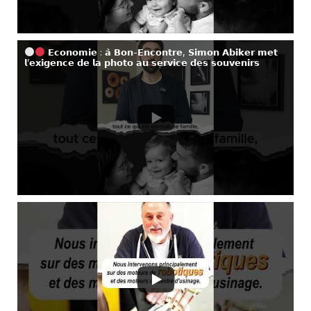
𝗘𝗰𝗼𝗻𝗼𝗺𝗶𝗲 : 𝗮̀ 𝗕𝗼𝗻-𝗘𝗻𝗰𝗼𝗻𝘁𝗿𝗲, 𝗦𝗶𝗺𝗼𝗻 𝗔𝗯𝗶𝗸𝗲𝗿 𝗺𝗲𝘁
𝗹’𝗲𝘅𝗶𝗴𝗲𝗻𝗰𝗲 𝗱𝗲 𝗹𝗮 𝗽𝗵𝗼𝘁𝗼 𝗮𝘂 𝘀𝗲𝗿𝘃𝗶𝗰𝗲 𝗱𝗲𝘀 𝘀𝗼𝘂𝘃𝗲𝗻𝗶𝗿𝘀