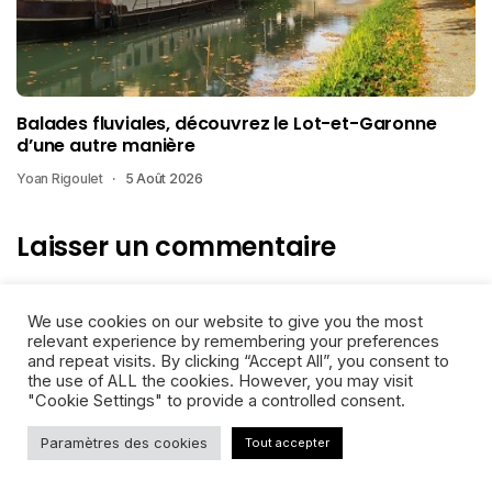
Balades fluviales, découvrez le Lot-et-Garonne
d’une autre manière
Yoan Rigoulet
5 Août 2026
Laisser un commentaire
Votre Adresse E-Mail Ne Sera Pas Publiée.
Les Champs
We use cookies on our website to give you the most
Obligatoires Sont Indiqués Avec
*
relevant experience by remembering your preferences
and repeat visits. By clicking “Accept All”, you consent to
the use of ALL the cookies. However, you may visit
"Cookie Settings" to provide a controlled consent.
Paramètres des cookies
Tout accepter