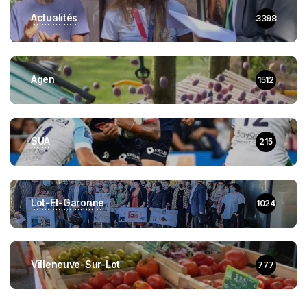
Actualités
3398
Agen
1512
SUA
215
Lot-Et-Garonne
1024
Villeneuve-Sur-Lot
777