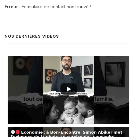
Erreur :
Formulaire de contact non trouvé !
NOS DERNIÈRES VIDÉOS
𝗘𝗰𝗼𝗻𝗼𝗺𝗶𝗲 : 𝗮̀ 𝗕𝗼𝗻-𝗘𝗻𝗰𝗼𝗻𝘁𝗿𝗲, 𝗦𝗶𝗺𝗼𝗻 𝗔𝗯𝗶𝗸𝗲𝗿 𝗺𝗲𝘁
𝗹’𝗲𝘅𝗶𝗴𝗲𝗻𝗰𝗲 𝗱𝗲 𝗹𝗮 𝗽𝗵𝗼𝘁𝗼 𝗮𝘂 𝘀𝗲𝗿𝘃𝗶𝗰𝗲 𝗱𝗲𝘀 𝘀𝗼𝘂𝘃𝗲𝗻𝗶𝗿𝘀