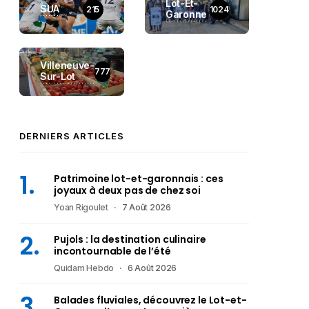
Lot-Et-
SUA
215
1024
Garonne
Villeneuve-
777
Sur-Lot
DERNIERS ARTICLES
Patrimoine lot-et-garonnais : ces
joyaux à deux pas de chez soi
Yoan Rigoulet
7 Août 2026
Pujols : la destination culinaire
incontournable de l’été
Quidam Hebdo
6 Août 2026
Balades fluviales, découvrez le Lot-et-