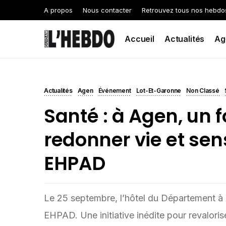
A propos
Nous contacter
Retrouvez tous nos hebdo
Accueil
Actualités
Ag
Actualités
Agen
Événement
Lot-Et-Garonne
Non Classé
Santé : à Agen, un 
redonner vie et sen
EHPAD
Le 25 septembre, l’hôtel du Département à 
EHPAD. Une initiative inédite pour revaloris