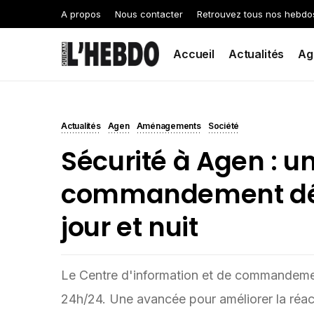
A propos
Nous contacter
Retrouvez tous nos hebdo
Accueil
Actualités
Ag
Actualités
Agen
Aménagements
Société
Sécurité à Agen : u
commandement dés
jour et nuit
Le Centre d'information et de commandemen
24h/24. Une avancée pour améliorer la réactiv