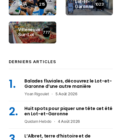
Lot-Et-
SUA
215
1023
Garonne
Villeneuve-
777
Sur-Lot
DERNIERS ARTICLES
Balades fluviales, découvrez le Lot-et-
Garonne d’une autre manière
Yoan Rigoulet
5 Août 2026
Huit spots pour piquer une tête cet été
en Lot-et-Garonne
Quidam Hebdo
4 Août 2026
L’Albret, terre d’histoire et de