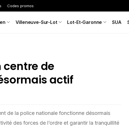
s
Codes promos
en
Villeneuve-Sur-Lot
Lot-Et-Garonne
SUA
n centre de
ormais actif
t de la police nationale fonctionne désormais
ité des forces de l’ordre et garantir la tranquillité