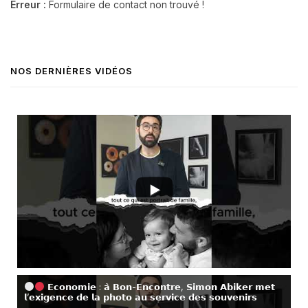
Erreur :
Formulaire de contact non trouvé !
NOS DERNIÈRES VIDÉOS
𝗘𝗰𝗼𝗻𝗼𝗺𝗶𝗲 : 𝗮̀ 𝗕𝗼𝗻-𝗘𝗻𝗰𝗼𝗻𝘁𝗿𝗲, 𝗦𝗶𝗺𝗼𝗻 𝗔𝗯𝗶𝗸𝗲𝗿 𝗺𝗲𝘁
𝗹’𝗲𝘅𝗶𝗴𝗲𝗻𝗰𝗲 𝗱𝗲 𝗹𝗮 𝗽𝗵𝗼𝘁𝗼 𝗮𝘂 𝘀𝗲𝗿𝘃𝗶𝗰𝗲 𝗱𝗲𝘀 𝘀𝗼𝘂𝘃𝗲𝗻𝗶𝗿𝘀