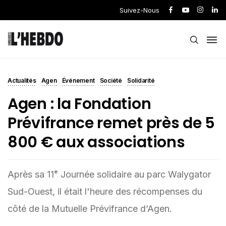
Suivez-Nous
Actualités
Agen
Événement
Société
Solidarité
Agen : la Fondation
Prévifrance remet près de 5
800 € aux associations
Après sa 11ᵉ Journée solidaire au parc Walygator
Sud-Ouest, il était l'heure des récompenses du
côté de la Mutuelle Prévifrance d’Agen.