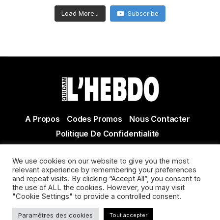
Load More...
Subscribe
A Propos
Codes Promos
Nous Contacter
Politique De Confidentialité
© Copyright 2021 Tous droits réservés Quidam Hebdo
We use cookies on our website to give you the most
Actualité Agen - Actualité en lot et Garonne - Actualité
relevant experience by remembering your preferences
Villeneuve sur Lot
and repeat visits. By clicking “Accept All”, you consent to
the use of ALL the cookies. However, you may visit
"Cookie Settings" to provide a controlled consent.
Paramètres des cookies
Tout accepter