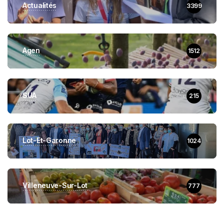
Actualités
3399
Agen
1512
SUA
215
Lot-Et-Garonne
1024
Villeneuve-Sur-Lot
777