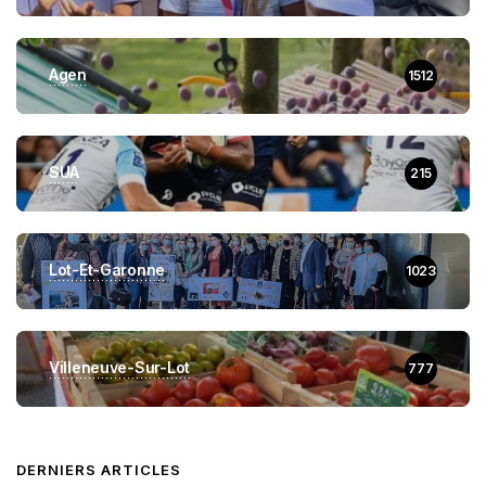
Agen
1512
SUA
215
Lot-Et-Garonne
1023
Villeneuve-Sur-Lot
777
DERNIERS ARTICLES