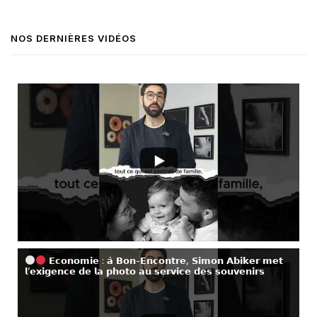
NOS DERNIÈRES VIDÉOS
𝗘𝗰𝗼𝗻𝗼𝗺𝗶𝗲 : 𝗮̀ 𝗕𝗼𝗻-𝗘𝗻𝗰𝗼𝗻𝘁𝗿𝗲, 𝗦𝗶𝗺𝗼𝗻 𝗔𝗯𝗶𝗸𝗲𝗿 𝗺𝗲𝘁
𝗹’𝗲𝘅𝗶𝗴𝗲𝗻𝗰𝗲 𝗱𝗲 𝗹𝗮 𝗽𝗵𝗼𝘁𝗼 𝗮𝘂 𝘀𝗲𝗿𝘃𝗶𝗰𝗲 𝗱𝗲𝘀 𝘀𝗼𝘂𝘃𝗲𝗻𝗶𝗿𝘀