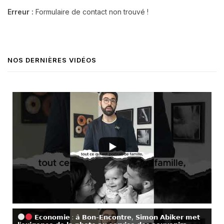
Erreur :
Formulaire de contact non trouvé !
NOS DERNIÈRES VIDÉOS
𝗘𝗰𝗼𝗻𝗼𝗺𝗶𝗲 : 𝗮̀ 𝗕𝗼𝗻-𝗘𝗻𝗰𝗼𝗻𝘁𝗿𝗲, 𝗦𝗶𝗺𝗼𝗻 𝗔𝗯𝗶𝗸𝗲𝗿 𝗺𝗲𝘁