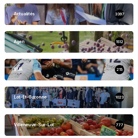
Actualités
3397
Agen
1512
SUA
215
Lot-Et-Garonne
1023
Villeneuve-Sur-Lot
777