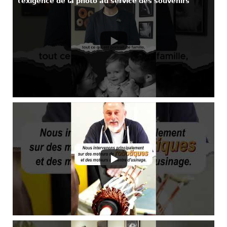
𝗹’𝗲𝘅𝗶𝗴𝗲𝗻𝗰𝗲 𝗱𝗲 𝗹𝗮 𝗽𝗵𝗼𝘁𝗼 𝗮𝘂 𝘀𝗲𝗿𝘃𝗶𝗰𝗲 𝗱𝗲𝘀 𝘀𝗼𝘂𝘃𝗲𝗻𝗶𝗿𝘀