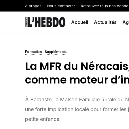
A propos
Nous contacter
Retrouvez tous nos hebdo
Accueil
Actualités
Ag
Formation
Suppléments
La MFR du Néracais,
comme moteur d’in
À Barbaste, la Maison Familiale Rurale du N
une forte implication locale pour former les
petite enfance.