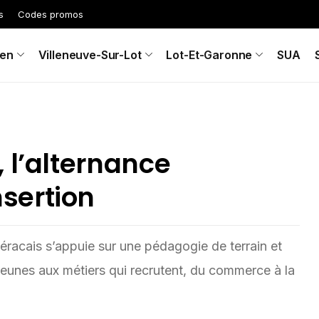
s
Codes promos
en
Villeneuve-Sur-Lot
Lot-Et-Garonne
SUA
 l’alternance
sertion
éracais s’appuie sur une pédagogie de terrain et
 jeunes aux métiers qui recrutent, du commerce à la