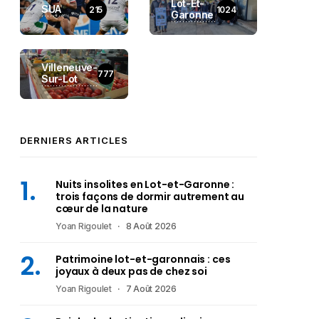
Lot-Et-
SUA
215
1024
Garonne
Villeneuve-
777
Sur-Lot
DERNIERS ARTICLES
Nuits insolites en Lot-et-Garonne :
trois façons de dormir autrement au
cœur de la nature
Yoan Rigoulet
8 Août 2026
Patrimoine lot-et-garonnais : ces
joyaux à deux pas de chez soi
Yoan Rigoulet
7 Août 2026