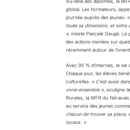
Au-delà des diplômes, la M
global. Les formateurs, app
journée auprès des jeunes.
«
toute sa dimension, et notre
»,
insiste Pascale Daugé. La 
des actions menées sur quel
récemment autour de l’orienta
Avec 95 % d’internes, la vie c
Chaque jour, les élèves bénéf
culturelles.
« C’est aussi dan
vivre-ensemble »
, souligne l
Rurales, la MFR du Néracais s
au service des jeunes comme 
chacun de trouver sa place,
locaux. »