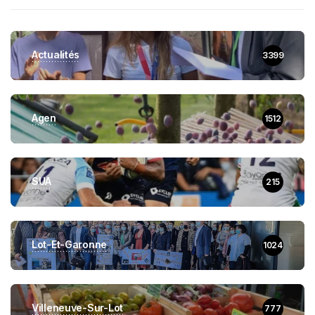
Actualités
3399
Agen
1512
SUA
215
Lot-Et-Garonne
1024
Villeneuve-Sur-Lot
777