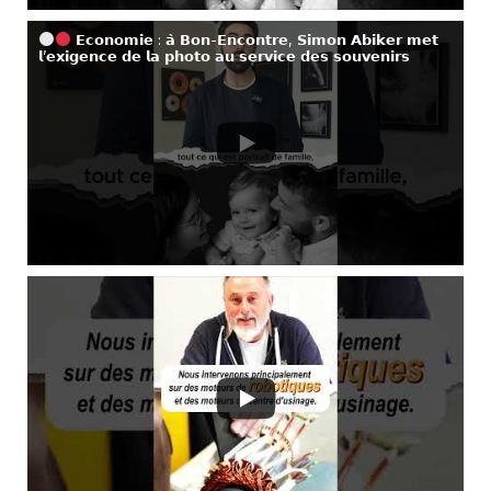
𝗘𝗰𝗼𝗻𝗼𝗺𝗶𝗲 : 𝗮̀ 𝗕𝗼𝗻-𝗘𝗻𝗰𝗼𝗻𝘁𝗿𝗲, 𝗦𝗶𝗺𝗼𝗻 𝗔𝗯𝗶𝗸𝗲𝗿 𝗺𝗲𝘁
𝗹’𝗲𝘅𝗶𝗴𝗲𝗻𝗰𝗲 𝗱𝗲 𝗹𝗮 𝗽𝗵𝗼𝘁𝗼 𝗮𝘂 𝘀𝗲𝗿𝘃𝗶𝗰𝗲 𝗱𝗲𝘀 𝘀𝗼𝘂𝘃𝗲𝗻𝗶𝗿𝘀