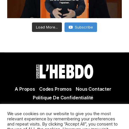
Load More...
Subscribe
A Propos
Codes Promos
Nous Contacter
Politique De Confidentialité
© Copyright 2021 Tous droits réservés Quidam Hebdo
We use cookies on our website to give you the most
Actualité Agen - Actualité en lot et Garonne - Actualité
relevant experience by remembering your preferences
Villeneuve sur Lot
and repeat visits. By clicking “Accept All”, you consent to