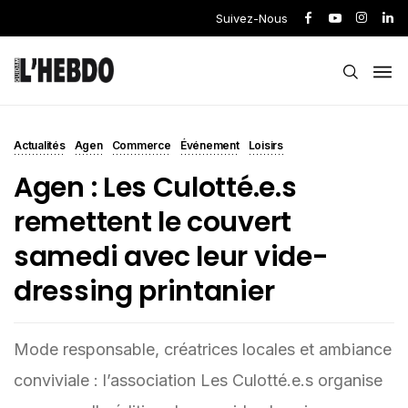
Suivez-Nous
Actualités
Agen
Commerce
Événement
Loisirs
Agen : Les Culotté.e.s
remettent le couvert
samedi avec leur vide-
dressing printanier
Mode responsable, créatrices locales et ambiance
conviviale : l’association Les Culotté.e.s organise