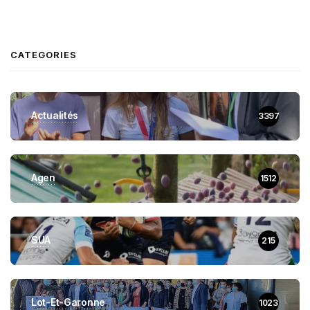
CATEGORIES
Actualités
3397
Agen
1512
SUA
215
Lot-Et-Garonne
1023