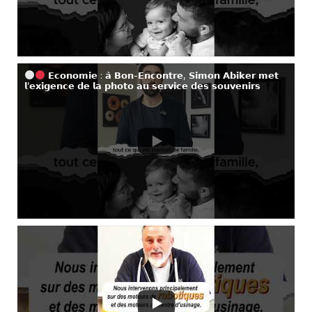
𝗘𝗰𝗼𝗻𝗼𝗺𝗶𝗲 : 𝗮̀ 𝗕𝗼𝗻-𝗘𝗻𝗰𝗼𝗻𝘁𝗿𝗲, 𝗦𝗶𝗺𝗼𝗻 𝗔𝗯𝗶𝗸𝗲𝗿 𝗺𝗲𝘁
𝗹’𝗲𝘅𝗶𝗴𝗲𝗻𝗰𝗲 𝗱𝗲 𝗹𝗮 𝗽𝗵𝗼𝘁𝗼 𝗮𝘂 𝘀𝗲𝗿𝘃𝗶𝗰𝗲 𝗱𝗲𝘀 𝘀𝗼𝘂𝘃𝗲𝗻𝗶𝗿𝘀