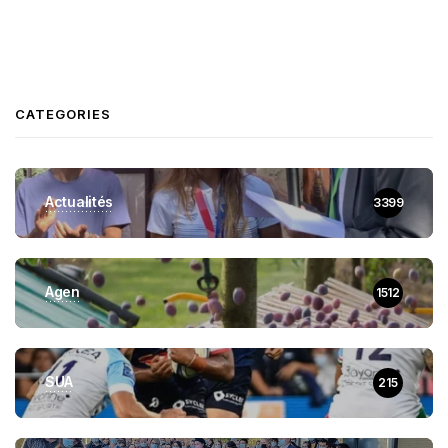
CATEGORIES
Actualités
3399
Agen
1512
SUA
215