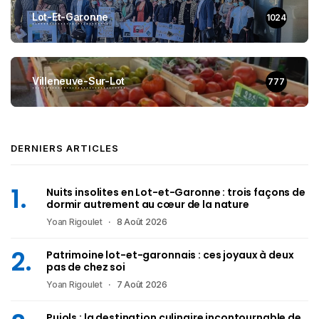
Lot-Et-Garonne
1024
Villeneuve-Sur-Lot
777
DERNIERS ARTICLES
Nuits insolites en Lot-et-Garonne : trois façons de
dormir autrement au cœur de la nature
Yoan Rigoulet
8 Août 2026
Patrimoine lot-et-garonnais : ces joyaux à deux
pas de chez soi
Yoan Rigoulet
7 Août 2026
Pujols : la destination culinaire incontournable de