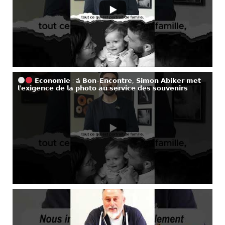
𝗘𝗰𝗼𝗻𝗼𝗺𝗶𝗲 : 𝗮̀ 𝗕𝗼𝗻-𝗘𝗻𝗰𝗼𝗻𝘁𝗿𝗲, 𝗦𝗶𝗺𝗼𝗻 𝗔𝗯𝗶𝗸𝗲𝗿 𝗺𝗲𝘁
𝗹’𝗲𝘅𝗶𝗴𝗲𝗻𝗰𝗲 𝗱𝗲 𝗹𝗮 𝗽𝗵𝗼𝘁𝗼 𝗮𝘂 𝘀𝗲𝗿𝘃𝗶𝗰𝗲 𝗱𝗲𝘀 𝘀𝗼𝘂𝘃𝗲𝗻𝗶𝗿𝘀