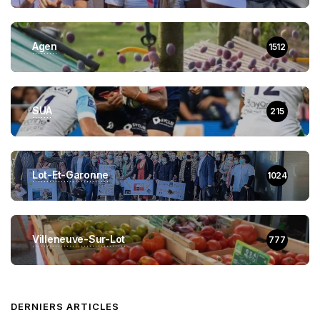
Agen
1512
SUA
215
Lot-Et-Garonne
1024
Villeneuve-Sur-Lot
777
DERNIERS ARTICLES