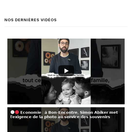
NOS DERNIÈRES VIDÉOS
𝗘𝗰𝗼𝗻𝗼𝗺𝗶𝗲 : 𝗮̀ 𝗕𝗼𝗻-𝗘𝗻𝗰𝗼𝗻𝘁𝗿𝗲, 𝗦𝗶𝗺𝗼𝗻 𝗔𝗯𝗶𝗸𝗲𝗿 𝗺𝗲𝘁
𝗹’𝗲𝘅𝗶𝗴𝗲𝗻𝗰𝗲 𝗱𝗲 𝗹𝗮 𝗽𝗵𝗼𝘁𝗼 𝗮𝘂 𝘀𝗲𝗿𝘃𝗶𝗰𝗲 𝗱𝗲𝘀 𝘀𝗼𝘂𝘃𝗲𝗻𝗶𝗿𝘀