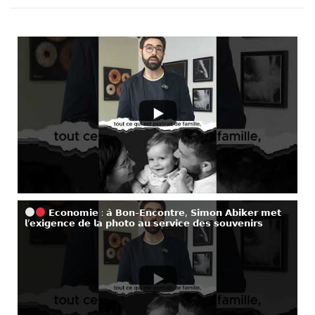
𝗘𝗰𝗼𝗻𝗼𝗺𝗶𝗲 : 𝗮̀ 𝗕𝗼𝗻-𝗘𝗻𝗰𝗼𝗻𝘁𝗿𝗲, 𝗦𝗶𝗺𝗼𝗻 𝗔𝗯𝗶𝗸𝗲𝗿 𝗺𝗲𝘁
𝗹’𝗲𝘅𝗶𝗴𝗲𝗻𝗰𝗲 𝗱𝗲 𝗹𝗮 𝗽𝗵𝗼𝘁𝗼 𝗮𝘂 𝘀𝗲𝗿𝘃𝗶𝗰𝗲 𝗱𝗲𝘀 𝘀𝗼𝘂𝘃𝗲𝗻𝗶𝗿𝘀