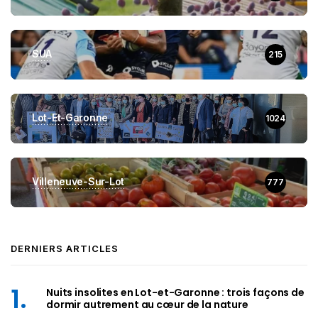
SUA
215
Lot-Et-Garonne
1024
Villeneuve-Sur-Lot
777
DERNIERS ARTICLES
Nuits insolites en Lot-et-Garonne : trois façons de
dormir autrement au cœur de la nature