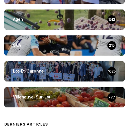
Agen
1512
SUA
215
Lot-Et-Garonne
1025
Villeneuve-Sur-Lot
777
DERNIERS ARTICLES