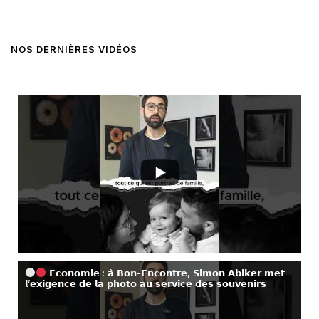
NOS DERNIÈRES VIDÉOS
𝗘𝗰𝗼𝗻𝗼𝗺𝗶𝗲 : 𝗮̀ 𝗕𝗼𝗻-𝗘𝗻𝗰𝗼𝗻𝘁𝗿𝗲, 𝗦𝗶𝗺𝗼𝗻 𝗔𝗯𝗶𝗸𝗲𝗿 𝗺𝗲𝘁
𝗹’𝗲𝘅𝗶𝗴𝗲𝗻𝗰𝗲 𝗱𝗲 𝗹𝗮 𝗽𝗵𝗼𝘁𝗼 𝗮𝘂 𝘀𝗲𝗿𝘃𝗶𝗰𝗲 𝗱𝗲𝘀 𝘀𝗼𝘂𝘃𝗲𝗻𝗶𝗿𝘀