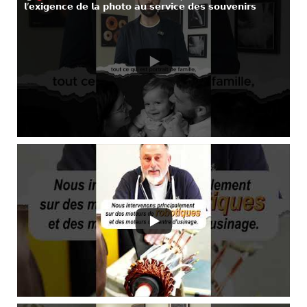
𝗹’𝗲𝘅𝗶𝗴𝗲𝗻𝗰𝗲 𝗱𝗲 𝗹𝗮 𝗽𝗵𝗼𝘁𝗼 𝗮𝘂 𝘀𝗲𝗿𝘃𝗶𝗰𝗲 𝗱𝗲𝘀 𝘀𝗼𝘂𝘃𝗲𝗻𝗶𝗿𝘀