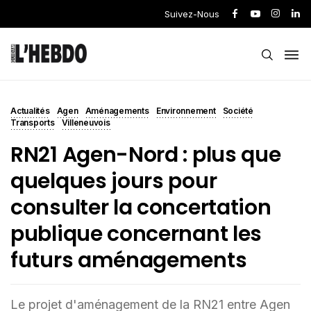
Suivez-Nous
Actualités
Agen
Aménagements
Environnement
Société
Transports
Villeneuvois
RN21 Agen-Nord : plus que
quelques jours pour
consulter la concertation
publique concernant les
futurs aménagements
Le projet d'aménagement de la RN21 entre Agen