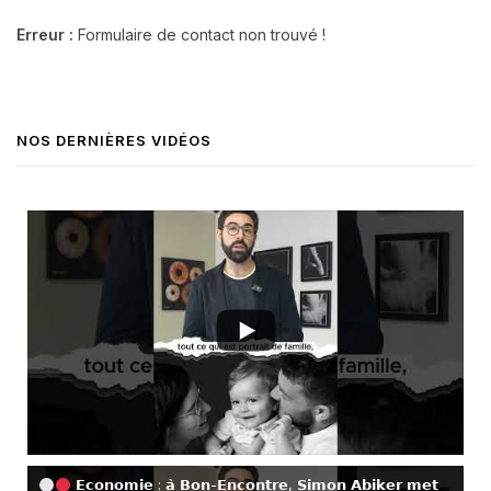
Erreur :
Formulaire de contact non trouvé !
NOS DERNIÈRES VIDÉOS
𝗘𝗰𝗼𝗻𝗼𝗺𝗶𝗲 : 𝗮̀ 𝗕𝗼𝗻-𝗘𝗻𝗰𝗼𝗻𝘁𝗿𝗲, 𝗦𝗶𝗺𝗼𝗻 𝗔𝗯𝗶𝗸𝗲𝗿 𝗺𝗲𝘁