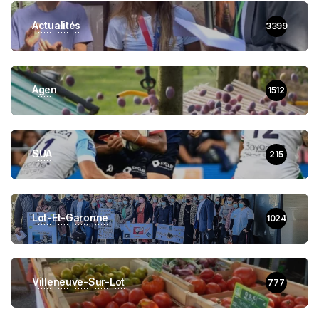
Actualités
3399
Agen
1512
SUA
215
Lot-Et-Garonne
1024
Villeneuve-Sur-Lot
777