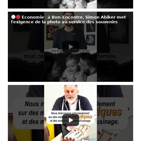
𝗘𝗰𝗼𝗻𝗼𝗺𝗶𝗲 : 𝗮̀ 𝗕𝗼𝗻-𝗘𝗻𝗰𝗼𝗻𝘁𝗿𝗲, 𝗦𝗶𝗺𝗼𝗻 𝗔𝗯𝗶𝗸𝗲𝗿 𝗺𝗲𝘁
𝗹’𝗲𝘅𝗶𝗴𝗲𝗻𝗰𝗲 𝗱𝗲 𝗹𝗮 𝗽𝗵𝗼𝘁𝗼 𝗮𝘂 𝘀𝗲𝗿𝘃𝗶𝗰𝗲 𝗱𝗲𝘀 𝘀𝗼𝘂𝘃𝗲𝗻𝗶𝗿𝘀