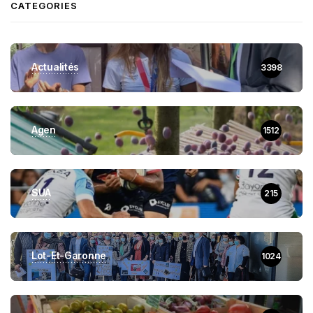
CATEGORIES
Actualités
3398
Agen
1512
SUA
215
Lot-Et-Garonne
1024