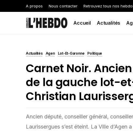
A propos
Nous contacter
Retrouvez tous nos hebdo
Accueil
Actualités
Ag
Actualités
Agen
Lot-Et-Garonne
Politique
Carnet Noir. Ancien
de la gauche lot-e
Christian Laurisserg
Ancien député, conseiller général, conseiller
Laurissergues s’est éteint. La Ville d’Agen