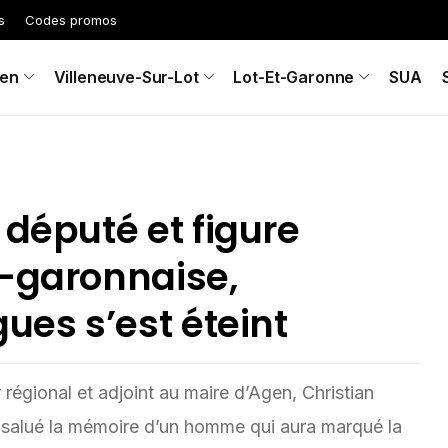
s
Codes promos
en
Villeneuve-Sur-Lot
Lot-Et-Garonne
SUA
 député et figure
t-garonnaise,
ues s’est éteint
 régional et adjoint au maire d’Agen, Christian
 a salué la mémoire d’un homme qui aura marqué la