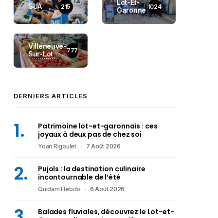
Lot-Et-
SUA
215
1024
Garonne
Villeneuve-
777
Sur-Lot
DERNIERS ARTICLES
Patrimoine lot-et-garonnais : ces
joyaux à deux pas de chez soi
Yoan Rigoulet
7 Août 2026
Pujols : la destination culinaire
incontournable de l’été
Quidam Hebdo
6 Août 2026
Balades fluviales, découvrez le Lot-et-