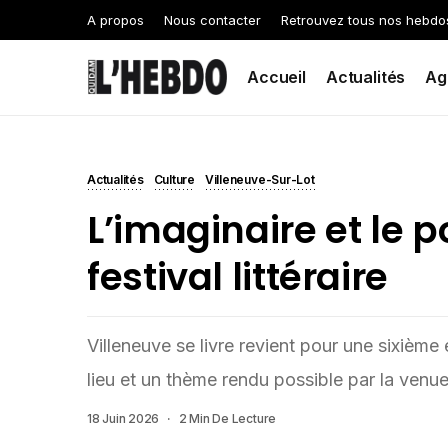
A propos
Nous contacter
Retrouvez tous nos hebdo
Accueil
Actualités
Ag
Actualités
Culture
Villeneuve-Sur-Lot
L’imaginaire et le 
festival littéraire
Villeneuve se livre revient pour une sixièm
lieu et un thème rendu possible par la venue
18 Juin 2026
2 Min De Lecture