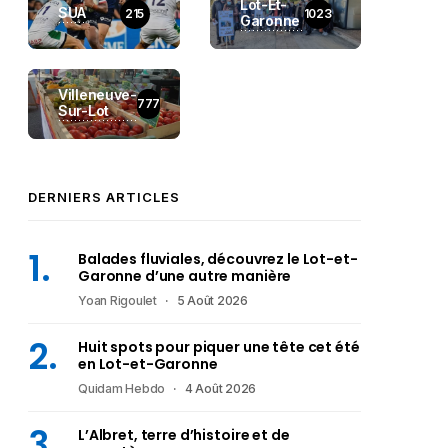
Lot-Et-
SUA
215
1023
Garonne
Villeneuve-
777
Sur-Lot
DERNIERS ARTICLES
Balades fluviales, découvrez le Lot-et-
Garonne d’une autre manière
Yoan Rigoulet
5 Août 2026
Huit spots pour piquer une tête cet été
en Lot-et-Garonne
Quidam Hebdo
4 Août 2026
L’Albret, terre d’histoire et de