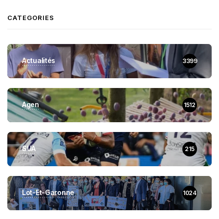
CATEGORIES
Actualités
3399
Agen
1512
SUA
215
Lot-Et-Garonne
1024