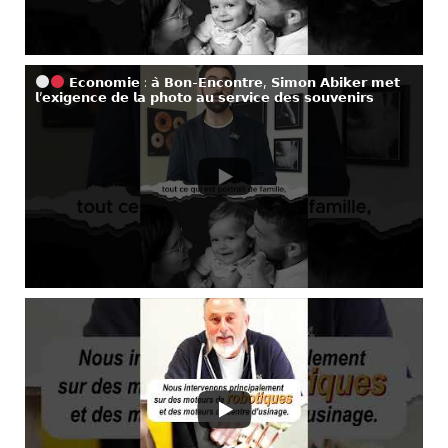
𝗘𝗰𝗼𝗻𝗼𝗺𝗶𝗲 : 𝗮̀ 𝗕𝗼𝗻-𝗘𝗻𝗰𝗼𝗻𝘁𝗿𝗲, 𝗦𝗶𝗺𝗼𝗻 𝗔𝗯𝗶𝗸𝗲𝗿 𝗺𝗲𝘁
𝗹’𝗲𝘅𝗶𝗴𝗲𝗻𝗰𝗲 𝗱𝗲 𝗹𝗮 𝗽𝗵𝗼𝘁𝗼 𝗮𝘂 𝘀𝗲𝗿𝘃𝗶𝗰𝗲 𝗱𝗲𝘀 𝘀𝗼𝘂𝘃𝗲𝗻𝗶𝗿𝘀