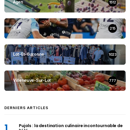
Agen
1512
SUA
215
Lot-Et-Garonne
1023
Villeneuve-Sur-Lot
777
DERNIERS ARTICLES
Pujols : la destination culinaire incontournable de