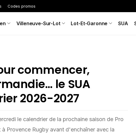
s
Codes promos
en
Villeneuve-Sur-Lot
Lot-Et-Garonne
SUA
pour commencer,
Armandie… le SUA
rier 2026-2027
rcredi le calendrier de la prochaine saison de Pro
t à Provence Rugby avant d'enchaîner avec la