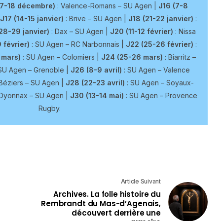
17-18 décembre)
: Valence-Romans – SU Agen |
J16 (7-8
J17 (14-15 janvier)
: Brive – SU Agen |
J18 (21-22 janvier)
:
28-29 janvier)
: Dax – SU Agen |
J20 (11-12 février)
: Nissa
 février)
: SU Agen – RC Narbonnais |
J22 (25-26 février)
:
 mars)
: SU Agen – Colomiers |
J24 (25-26 mars)
: Biarritz –
SU Agen – Grenoble |
J26 (8-9 avril)
: SU Agen – Valence
Béziers – SU Agen |
J28 (22-23 avril)
: SU Agen – Soyaux-
Oyonnax – SU Agen |
J30 (13-14 mai)
: SU Agen – Provence
Rugby.
Article Suivant
Archives. La folle histoire du
Rembrandt du Mas-d’Agenais,
découvert derrière une