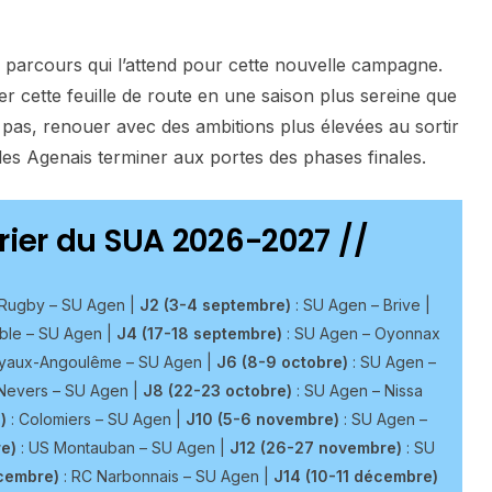
 parcours qui l’attend pour cette nouvelle campagne.
r cette feuille de route en une saison plus sereine que
 pas, renouer avec des ambitions plus élevées au sortir
les Agenais terminer aux portes des phases finales.
rier du SUA 2026-2027
//
Rugby – SU Agen |
J2 (3-4 septembre)
: SU Agen – Brive |
ble – SU Agen |
J4 (17-18 septembre)
: SU Agen – Oyonnax
yaux-Angoulême – SU Agen |
J6 (8-9 octobre)
: SU Agen –
Nevers – SU Agen |
J8 (22-23 octobre)
: SU Agen – Nissa
)
: Colomiers – SU Agen |
J10 (5-6 novembre)
: SU Agen –
e)
: US Montauban – SU Agen |
J12 (26-27 novembre)
: SU
cembre)
: RC Narbonnais – SU Agen |
J14 (10-11 décembre)