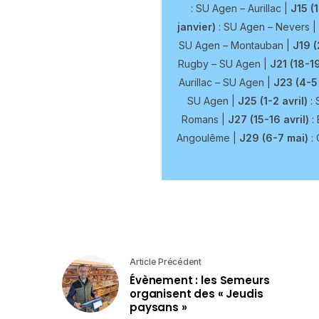
: SU Agen – Aurillac |
J15 (
janvier)
: SU Agen – Nevers |
SU Agen – Montauban |
J19 (
Rugby – SU Agen |
J21 (18-19
Aurillac – SU Agen |
J23 (4-5
SU Agen |
J25 (1-2 avril)
: 
Romans |
J27 (15-16 avril)
: 
Angoulême |
J29 (6-7 mai)
: 
Article Précédent
Évènement : les Semeurs
organisent des « Jeudis
paysans »