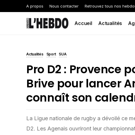
A propos
Nous contacter
Retrouvez tous nos hebdo
Accueil
Actualités
Ag
Actualités
Sport
SUA
Pro D2 : Provence 
Brive pour lancer 
connaît son calend
La Ligue nationale de rugby a dévoilé ce me
D2. Les Agenais ouvriront leur championna