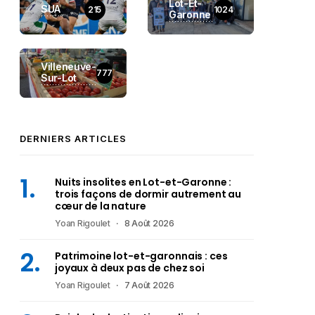
Lot-Et-
SUA
215
1024
Garonne
Villeneuve-
777
Sur-Lot
DERNIERS ARTICLES
Nuits insolites en Lot-et-Garonne :
trois façons de dormir autrement au
cœur de la nature
Yoan Rigoulet
8 Août 2026
Patrimoine lot-et-garonnais : ces
joyaux à deux pas de chez soi
Yoan Rigoulet
7 Août 2026