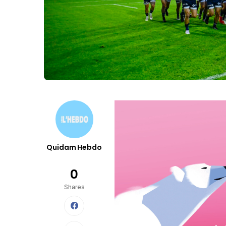
Quidam Hebdo
0
Shares