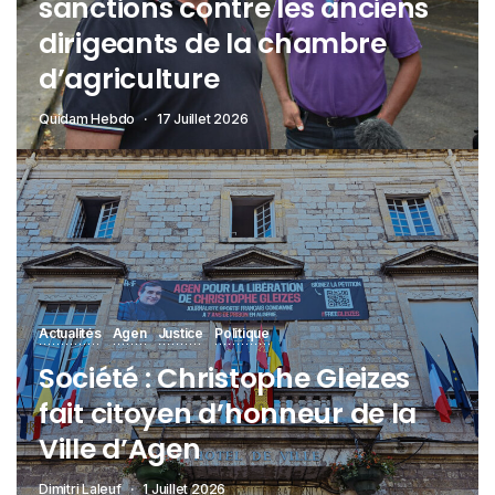
sanctions contre les anciens
dirigeants de la chambre
d’agriculture
Quidam Hebdo
17 Juillet 2026
Actualités
Agen
Justice
Politique
Société : Christophe Gleizes
fait citoyen d’honneur de la
Ville d’Agen
Dimitri Laleuf
1 Juillet 2026