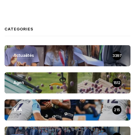
CATEGORIES
Actualités
3397
Agen
1512
SUA
215