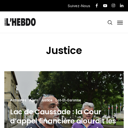
Suivez-Nous
Justice
Actualités
Agen
Justice
Lot-Et-Garonne
Lac de Caussade : la Cour
d’appel financière alourdit les