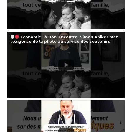
𝗘𝗰𝗼𝗻𝗼𝗺𝗶𝗲 : 𝗮̀ 𝗕𝗼𝗻-𝗘𝗻𝗰𝗼𝗻𝘁𝗿𝗲, 𝗦𝗶𝗺𝗼𝗻 𝗔𝗯𝗶𝗸𝗲𝗿 𝗺𝗲𝘁
𝗹’𝗲𝘅𝗶𝗴𝗲𝗻𝗰𝗲 𝗱𝗲 𝗹𝗮 𝗽𝗵𝗼𝘁𝗼 𝗮𝘂 𝘀𝗲𝗿𝘃𝗶𝗰𝗲 𝗱𝗲𝘀 𝘀𝗼𝘂𝘃𝗲𝗻𝗶𝗿𝘀