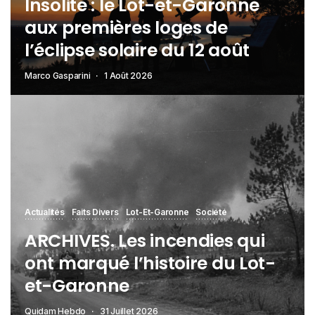
Insolite : le Lot-et-Garonne
aux premières loges de
l’éclipse solaire du 12 août
Marco Gasparini
1 Août 2026
Actualités
Faits Divers
Lot-Et-Garonne
Société
ARCHIVES. Les incendies qui
ont marqué l’histoire du Lot-
et-Garonne
Quidam Hebdo
31 Juillet 2026