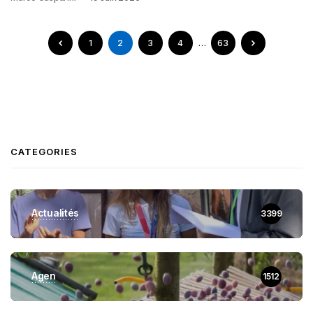
1
2
3
4
…
63
CATEGORIES
Actualités
3399
Agen
1512