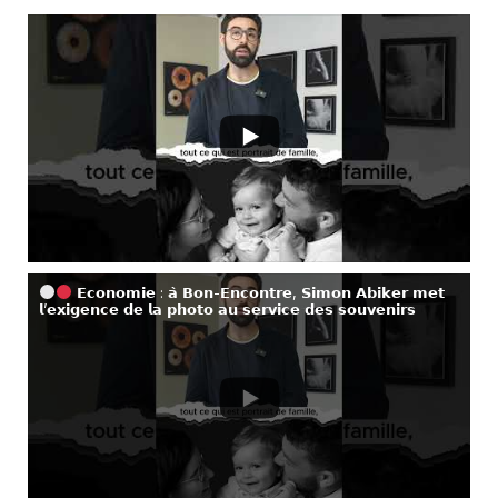
𝗘𝗰𝗼𝗻𝗼𝗺𝗶𝗲 : 𝗮̀ 𝗕𝗼𝗻-𝗘𝗻𝗰𝗼𝗻𝘁𝗿𝗲, 𝗦𝗶𝗺𝗼𝗻 𝗔𝗯𝗶𝗸𝗲𝗿 𝗺𝗲𝘁
𝗹’𝗲𝘅𝗶𝗴𝗲𝗻𝗰𝗲 𝗱𝗲 𝗹𝗮 𝗽𝗵𝗼𝘁𝗼 𝗮𝘂 𝘀𝗲𝗿𝘃𝗶𝗰𝗲 𝗱𝗲𝘀 𝘀𝗼𝘂𝘃𝗲𝗻𝗶𝗿𝘀