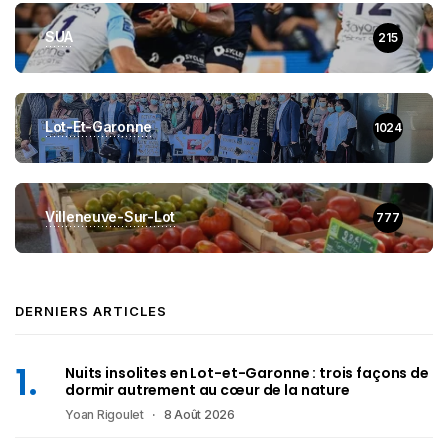
SUA
215
Lot-Et-Garonne
1024
Villeneuve-Sur-Lot
777
DERNIERS ARTICLES
Nuits insolites en Lot-et-Garonne : trois façons de
dormir autrement au cœur de la nature
Yoan Rigoulet
8 Août 2026