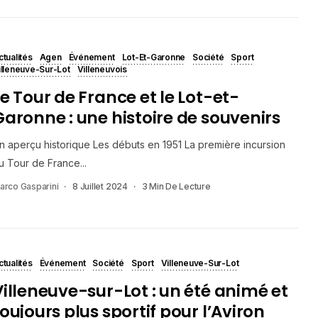
ctualités
Agen
Événement
Lot-Et-Garonne
Société
Sport
illeneuve-Sur-Lot
Villeneuvois
Le Tour de France et le Lot-et-
Garonne : une histoire de souvenirs
n aperçu historique Les débuts en 1951 La première incursion
u Tour de France...
arco Gasparini
8 Juillet 2024
3 Min De Lecture
ctualités
Événement
Société
Sport
Villeneuve-Sur-Lot
Villeneuve-sur-Lot : un été animé et
oujours plus sportif pour l’Aviron