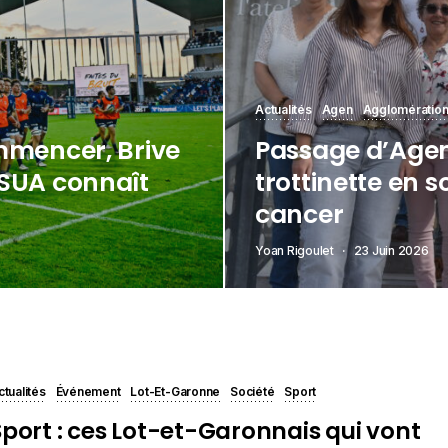
Actualités
Agen
Agglomération
mmencer, Brive
Passage d’Agen
 SUA connaît
trottinette en s
cancer
Yoan Rigoulet
23 Juin 2026
ctualités
Événement
Lot-Et-Garonne
Société
Sport
Sport : ces Lot-et-Garonnais qui vont