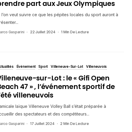
prendre part aux Jeux Olympiques
i l’on veut suivre ce que les pépites locales du sport auront à
résenter...
arco Gasparini
22 Juillet 2024
1 Min De Lecture
ctualités
Événement
Sport
Villeneuve-Sur-Lot
Villeneuvois
illeneuve-sur-Lot : le « Gifi Open
Beach 47 » , l’événement sportif de
’été villeneuvois
’amicale laïque Villeneuve Volley Ball s’était préparée à
ccueillir des spectateurs et des compétiteurs...
arco Gasparini
17 Juillet 2024
2 Min De Lecture