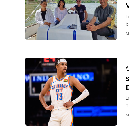
L
b
M
A
L
T
M