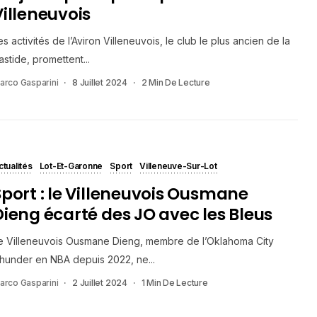
Villeneuvois
es activités de l’Aviron Villeneuvois, le club le plus ancien de la
astide, promettent...
arco Gasparini
8 Juillet 2024
2 Min De Lecture
ctualités
Lot-Et-Garonne
Sport
Villeneuve-Sur-Lot
Sport : le Villeneuvois Ousmane
Dieng écarté des JO avec les Bleus
e Villeneuvois Ousmane Dieng, membre de l’Oklahoma City
hunder en NBA depuis 2022, ne...
arco Gasparini
2 Juillet 2024
1 Min De Lecture