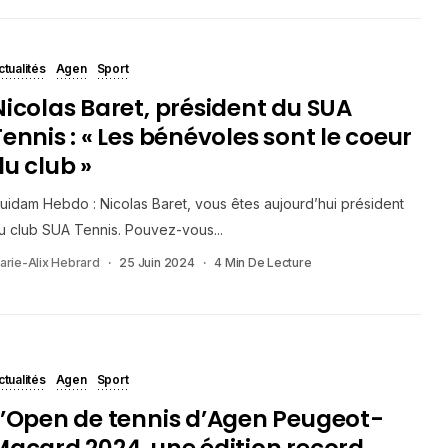
ctualités
Agen
Sport
Nicolas Baret, président du SUA
Tennis : « Les bénévoles sont le coeur
du club »
uidam Hebdo : Nicolas Baret, vous êtes aujourd’hui président
u club SUA Tennis. Pouvez-vous...
arie-Alix Hebrard
25 Juin 2024
4 Min De Lecture
ctualités
Agen
Sport
L’Open de tennis d’Agen Peugeot-
Macard 2024, une édition record