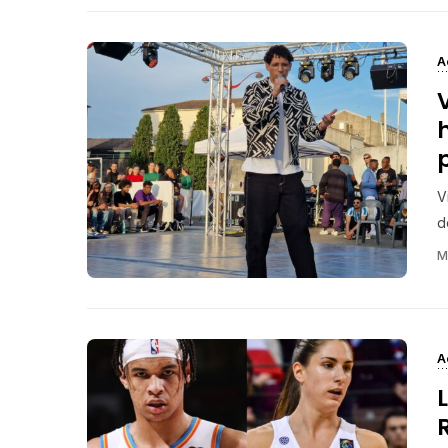
A
V
d
M
A