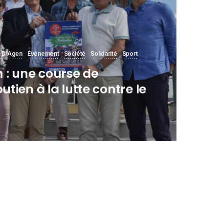
 D'Agen
Événement
Société
Solidarité
Sport
 : une course de
outien à la lutte contre le