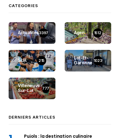
CATEGORIES
Actualités
Agen
3397
1512
Lot-Et-
SUA
215
1023
Garonne
Villeneuve-
777
Sur-Lot
DERNIERS ARTICLES
Pujols : la destination culinaire