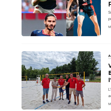
S
p
M
A
V
l
L
a
M