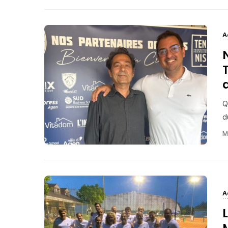
A
Q
d
M
A