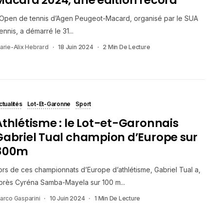
’Open de tennis d’Agen Peugeot-Macard, organisé par le SUA
ennis, a démarré le 31...
arie-Alix Hebrard
18 Juin 2024
2 Min De Lecture
ctualités
Lot-Et-Garonne
Sport
Athlétisme : le Lot-et-Garonnais
Gabriel Tual champion d’Europe sur
800m
ors de ces championnats d’Europe d’athlétisme, Gabriel Tual a,
près Cyréna Samba-Mayela sur 100 m...
arco Gasparini
10 Juin 2024
1 Min De Lecture