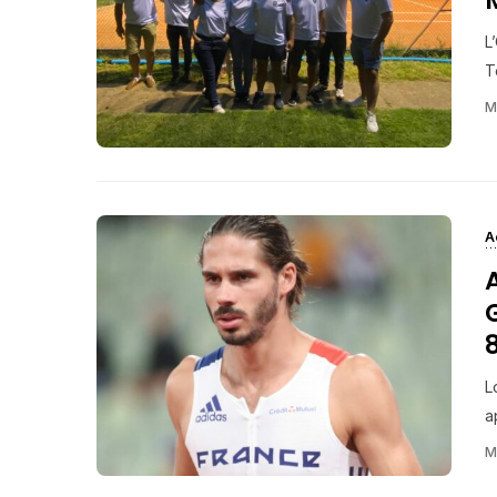
L
T
M
A
L
a
M