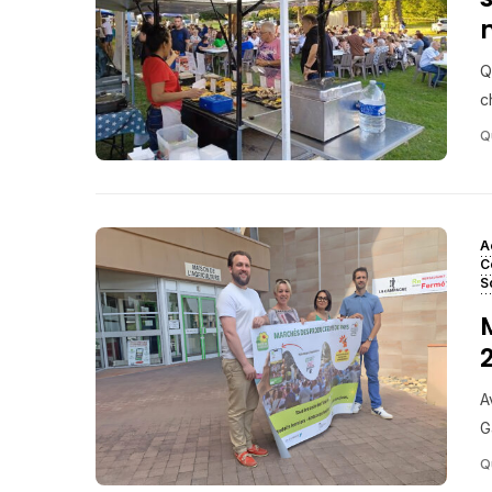
Q
c
Q
A
C
S
A
G
Q