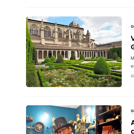
G
V
M
e
Q
G