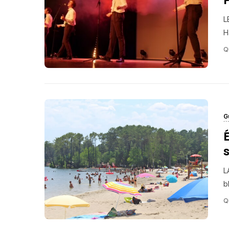
L
H
Q
G
É
s
L
b
Q