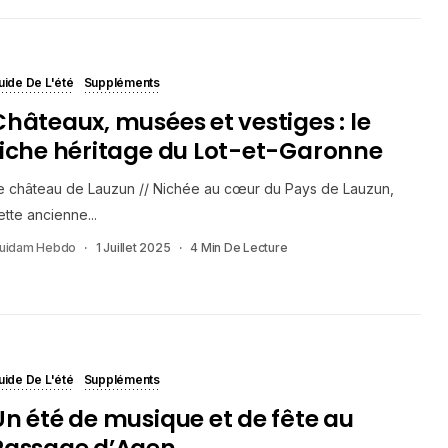
uide De L'été
Suppléments
Châteaux, musées et vestiges : le
riche héritage du Lot-et-Garonne
e château de Lauzun // Nichée au cœur du Pays de Lauzun,
ette ancienne...
uidam Hebdo
1 Juillet 2025
4 Min De Lecture
uide De L'été
Suppléments
Un été de musique et de fête au
Passage d’Agen