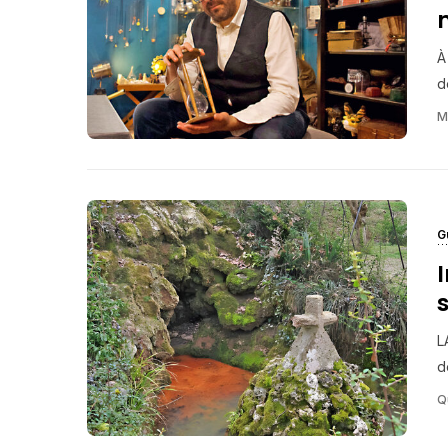
À
d
M
G
L
d
Q