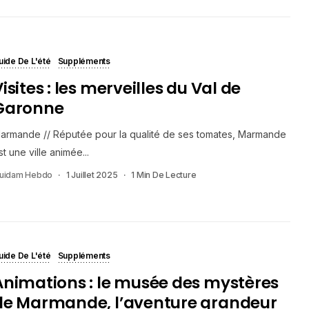
uide De L'été
Suppléments
isites : les merveilles du Val de
Garonne
armande // Réputée pour la qualité de ses tomates, Marmande
st une ville animée...
uidam Hebdo
1 Juillet 2025
1 Min De Lecture
uide De L'été
Suppléments
Animations : le musée des mystères
de Marmande, l’aventure grandeur