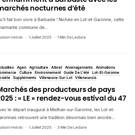
marchés nocturnes d’été
u’il fait bon vivre à Barbaste ! Nichée en Lot-et-Garonne, cette
harmante commune de...
uidam Hebdo
1 Juillet 2025
1 Min De Lecture
ctualités
Agen
Agriculture
Albret
Aménagements
Animations
ommerce
Culture
Environnement
Guide De L'été
Lot-Et-Garonne
ociété
Suppléments
Villeneuve-Sur-Lot
Villeneuvois
Marchés des producteurs de pays
2025 : « LE » rendez-vous estival du 47
vec le départ inaugural à Meilhan-sur-Garonne, les Lot-et-
aronnais retrouvent une tradition désormais bien ancrée....
uidam Hebdo
1 Juillet 2025
3 Min De Lecture