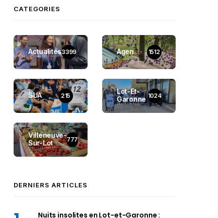
CATEGORIES
Actualités
Agen
3399
1512
Lot-Et-
SUA
215
1024
Garonne
Villeneuve-
777
Sur-Lot
DERNIERS ARTICLES
Nuits insolites en Lot-et-Garonne :