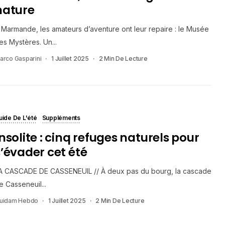
nature
 Marmande, les amateurs d’aventure ont leur repaire : le Musée
es Mystères. Un...
arco Gasparini
1 Juillet 2025
2 Min De Lecture
uide De L'été
Suppléments
Insolite : cinq refuges naturels pour
s’évader cet été
A CASCADE DE CASSENEUIL // À deux pas du bourg, la cascade
e Casseneuil...
uidam Hebdo
1 Juillet 2025
2 Min De Lecture