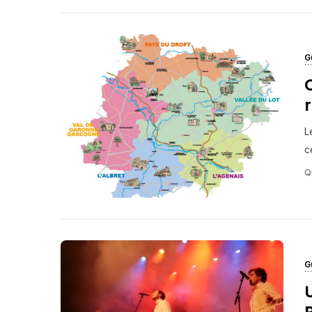
G
L
c
Q
G