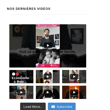
NOS DERNIÈRES VIDÉOS
𝗘𝗰𝗼𝗻𝗼𝗺𝗶𝗲
: 𝗮̀ 𝗕𝗼𝗻-
𝗘𝗻𝗰𝗼𝗻𝘁𝗿𝗲,
𝗦𝗶𝗺𝗼𝗻
𝗔𝗯𝗶𝗸𝗲𝗿
𝗺𝗲𝘁
𝗹’𝗲𝘅𝗶𝗴𝗲𝗻𝗰𝗲
𝗱𝗲 𝗹𝗮
Load More...
Subscribe
𝗽𝗵𝗼𝘁𝗼 𝗮𝘂