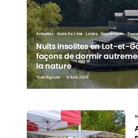
Actualités
Guide De L'été
Loisirs
Suppléments
Touri
Nuits insolites en Lot-et-G
façons de dormir autreme
la nature
Yoan Rigoulet
8 Août 2026
G