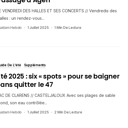
E VENDREDI DES HALLES ET SES CONCERTS // Vendredis des
alles : un rendez-vous...
uidam Hebdo
1 Juillet 2025
1 Min De Lecture
uide De L'été
Suppléments
té 2025 : six « spots » pour se baigner
ans quitter le 47
AC DE CLARENS // CASTELJALOUX Avec ses plages de sable
lond, son eau contrôlée...
uidam Hebdo
1 Juillet 2025
2 Min De Lecture