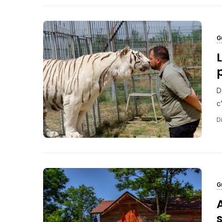
G
D
c’
Di
G
A