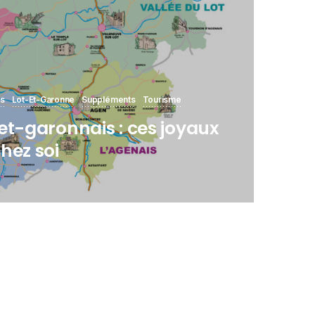
rs
Lot-Et-Garonne
Suppléments
Tourisme
et-garonnais : ces joyaux
hez soi