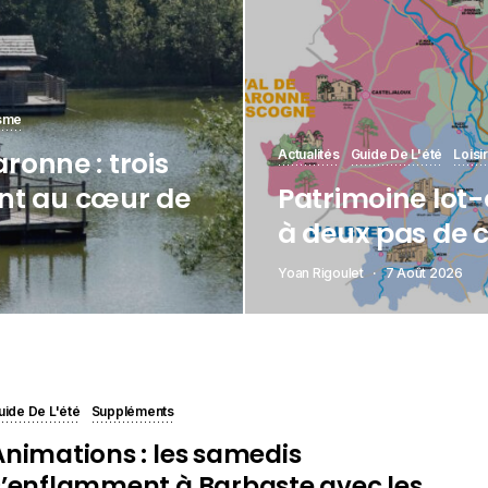
sme
aronne : trois
Actualités
Guide De L'été
Loisi
nt au cœur de
Patrimoine lot-
à deux pas de c
Yoan Rigoulet
7 Août 2026
uide De L'été
Suppléments
Animations : les samedis
s’enflamment à Barbaste avec les